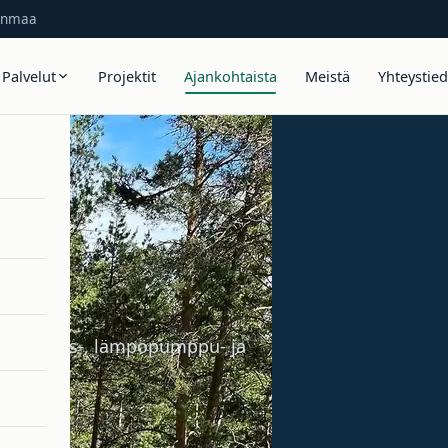
janmaa
Palvelut
Projektit
Ajankohtaista
Meistä
Yhteystie
a
 valaistus-, lämpöpumppu- ja