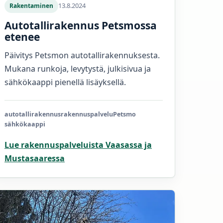
13.8.2024
Rakentaminen
Autotallirakennus Petsmossa
etenee
Päivitys Petsmon autotallirakennuksesta.
Mukana runkoja, levytystä, julkisivua ja
sähkökaappi pienellä lisäyksellä.
autotallirakennus
rakennuspalvelu
Petsmo
sähkökaappi
Lue rakennuspalveluista Vaasassa ja
Mustasaaressa