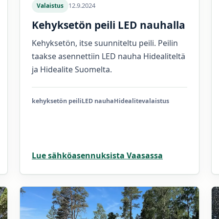
12.9.2024
Valaistus
Kehyksetön peili LED nauhalla
Kehyksetön, itse suunniteltu peili. Peilin
taakse asennettiin LED nauha Hidealiteltä
ja Hidealite Suomelta.
kehyksetön peili
LED nauha
Hidealite
valaistus
Lue sähköasennuksista Vaasassa