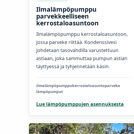
Ilmalämpöpumppu
parvekkeelliseen
kerrostaloasuntoon
Ilmalämpöpumppu kerrostaloasuntoon,
jossa parveke riittää. Kondenssivesi
johdetaan tasovahdilla varustettuun
astiaan, joka sammuttaa pumpun astian
täyttyessä ja tyhjennetään käsin.
ilmalämpöpumppu
kerrostaloasunto
parveke
lämpöpumput
Lue lämpöpumppujen asennuksesta