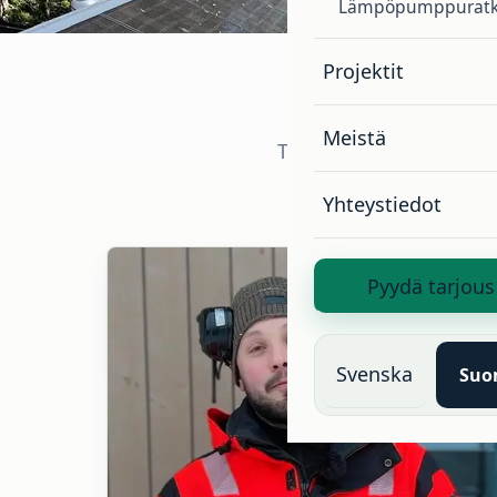
Lämpöpumppuratk
Projektit
Meistä
Tänne kokoamme lyhyitä
Yhteystiedot
Pyydä tarjous
Svenska
Suo