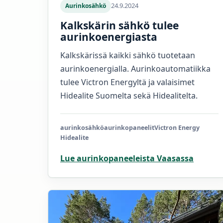
24.9.2024
Aurinkosähkö
Kalkskärin sähkö tulee
aurinkoenergiasta
Kalkskärissä kaikki sähkö tuotetaan
aurinkoenergialla. Aurinkoautomatiikka
tulee Victron Energyltä ja valaisimet
Hidealite Suomelta sekä Hidealitelta.
aurinkosähkö
aurinkopaneelit
Victron Energy
Hidealite
Lue aurinkopaneeleista Vaasassa