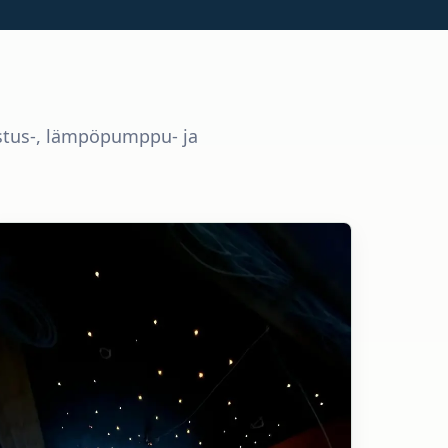
istus-, lämpöpumppu- ja