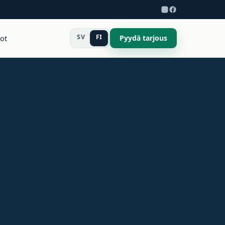
SV
FI
dot
Pyydä tarjous