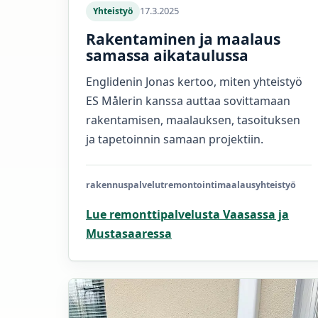
17.3.2025
Yhteistyö
Rakentaminen ja maalaus
samassa aikataulussa
Englidenin Jonas kertoo, miten yhteistyö
ES Målerin kanssa auttaa sovittamaan
rakentamisen, maalauksen, tasoituksen
ja tapetoinnin samaan projektiin.
rakennuspalvelut
remontointi
maalaus
yhteistyö
Lue remonttipalvelusta Vaasassa ja
Mustasaaressa