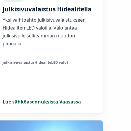
Julkisivuvalaistus Hidealitella
Yksi vaihtoehto julkisivuvalaistukseen
Hidealiten LED valoilla. Valo antaa
julkisivulle selkeämmän muodon
pimeällä.
julkisivuvalaistus
Hidealite
LED valot
Lue sähköasennuksista Vaasassa