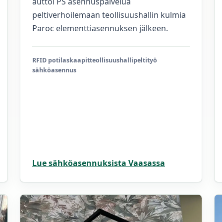
auttoi PS asennuspalvelua
peltiverhoilemaan teollisuushallin kulmia
Paroc elementtiasennuksen jälkeen.
RFID potilaskaapit
teollisuushalli
peltityö
sähköasennus
Lue sähköasennuksista Vaasassa