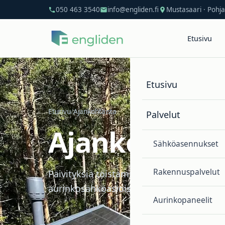
050 463 3540
info@engliden.fi
Mustasaari · Poh
Etusivu
Etusivu
Etusivu
/
Ajankohtaista
Palvelut
Ajankohtaist
Sähköasennukset
Rakennuspalvelut
Päivityksiä töistämme sähkö-, rakennus-,
aurinkosähköasioissa.
Aurinkopaneelit