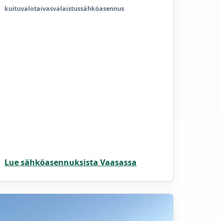
kuituvalotaivas
valaistus
sähköasennus
Lue sähköasennuksista Vaasassa