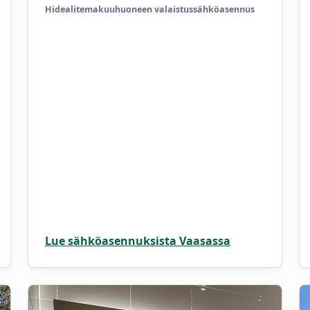
Hidealite
makuuhuoneen valaistus
sähköasennus
Lue sähköasennuksista Vaasassa