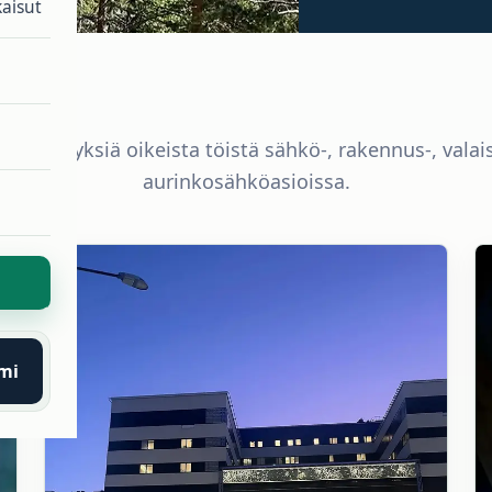
aisut
 päivityksiä oikeista töistä sähkö-, rakennus-, vala
aurinkosähköasioissa.
mi