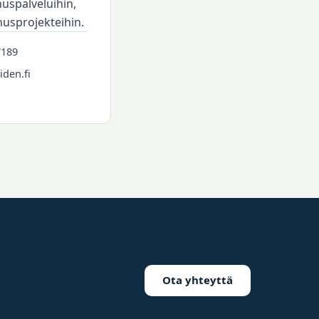
uspalveluihin,
nusprojekteihin.
7189
den.fi
Ota yhteyttä