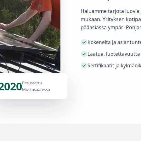
Haluamme tarjota luovia j
mukaan. Yrityksen kotipa
pääasiassa ympäri Pohj
Kokeneita ja asiantunt
Laatua, luotettavuutta
Sertifikaatit ja kylmäo
2020
Perustettu
Mustasaaressa