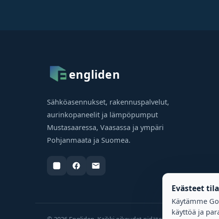
engliden
Sähköasennukset, rakennuspalvelut,
aurinkopaneelit ja lämpöpumput
Mustasaaressa, Vaasassa ja ympäri
Pohjanmaata ja Suomea.
Evästeet til
Käytämme Goo
käyttöä ja par