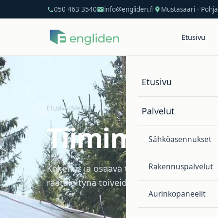
050 463 3540
info@engliden.fi
Mustasaari · Poh
Etusivu
Etusivu
Etusivu
/
Meistä
Palvelut
Tiimimme
Sähköasennukset
Rakennuspalvelut
Kokenut ja osaava tiimi, joka toimittaa lu
räätälöitynä toiveidesi mukaan.
Aurinkopaneelit