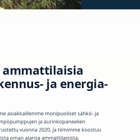
a ammattilaisia
kennus- ja energia-
me asiakkaillemme monipuoliset sähkö- ja
ämpöpumppujen ja aurinkopaneelien
rustettu vuonna 2020, ja tiimimme koostuu
ista oman alansa ammattilaisista.