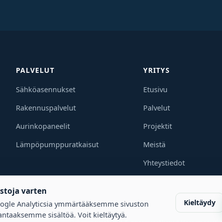
PALVELUT
YRITYS
Sähköasennukset
Etusivu
Rakennuspalvelut
Palvelut
Aurinkopaneelit
Projektit
Lämpöpumppuratkaisut
Meistä
Yhteystiedot
astoja varten
Kieltäydy
gle Analyticsia ymmärtääksemme sivuston
antaaksemme sisältöä. Voit kieltäytyä.