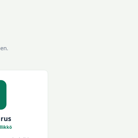
ten.
ärus
llikkö