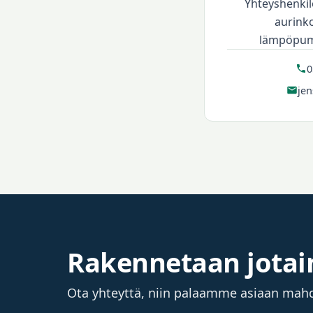
Yhteyshenkil
aurinko
lämpöpum
0
jen
Rakennetaan jotai
Ota yhteyttä, niin palaamme asiaan mah