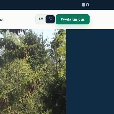
SV
FI
dot
Pyydä tarjous