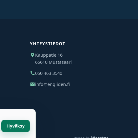
YHTEYSTIEDOT
Kauppatie 16
65610 Mustasaari
050 463 3540
info@engliden.fi
Hyväksy