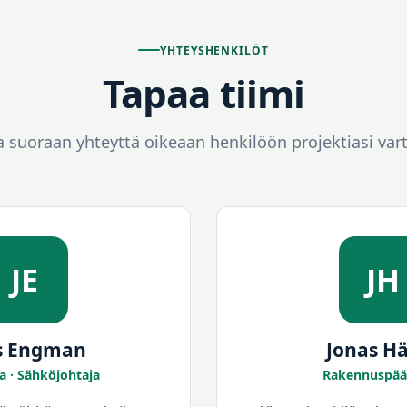
YHTEYSHENKILÖT
Tapaa tiimi
 suoraan yhteyttä oikeaan henkilöön projektiasi var
JE
JH
s Engman
Jonas H
a · Sähköjohtaja
Rakennuspää