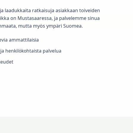
a laadukkaita ratkaisuja asiakkaan toiveiden
ikka on Mustasaaressa, ja palvelemme sinua
anmaata, mutta myös ympäri Suomea.
evia ammattilaisia
 ja henkilökohtaista palvelua
ikeudet