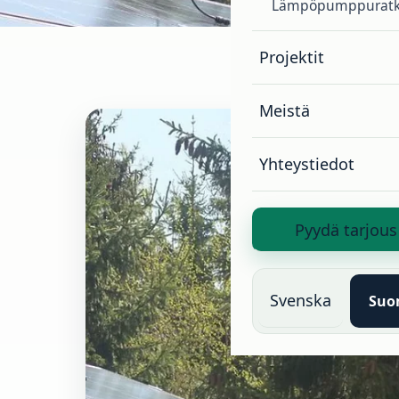
Lämpöpumppuratk
Projektit
Meistä
Yhteystiedot
Pyydä tarjous
Svenska
Suo