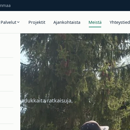
janmaa
Palvelut
Projektit
Ajankohtaista
Meistä
Yhteystie
ovia ja laadukkaita ratkaisuja,