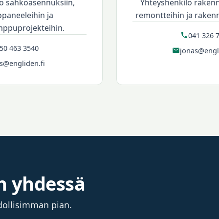
ö sähköasennuksiin,
Yhteyshenkilö rakenn
paneeleihin ja
remontteihin ja raken
ppuprojekteihin.
041 326 
50 463 3540
jonas@engli
s@engliden.fi
n yhdessä
dollisimman pian.