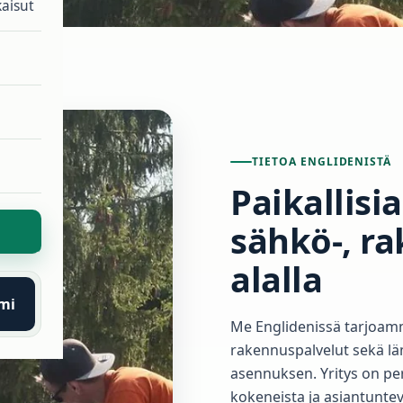
aisut
TIETOA ENGLIDENISTÄ
Paikallisi
sähkö-, ra
alalla
mi
Me Englidenissä tarjoam
rakennuspalvelut sekä l
asennuksen. Yritys on pe
kokeneista ja asiantuntev