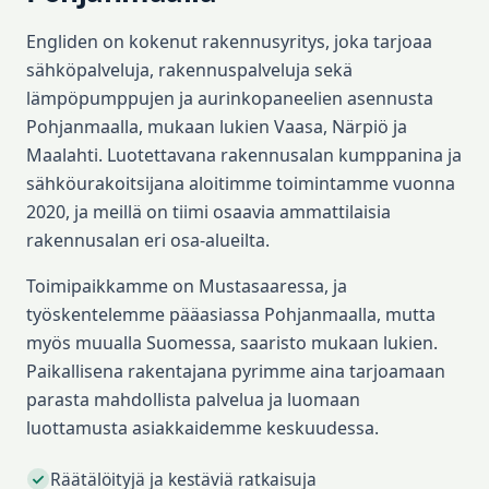
Engliden on kokenut rakennusyritys, joka tarjoaa
sähköpalveluja, rakennuspalveluja sekä
lämpöpumppujen ja aurinkopaneelien asennusta
Pohjanmaalla, mukaan lukien Vaasa, Närpiö ja
Maalahti. Luotettavana rakennusalan kumppanina ja
sähköurakoitsijana aloitimme toimintamme vuonna
2020, ja meillä on tiimi osaavia ammattilaisia
rakennusalan eri osa-alueilta.
Toimipaikkamme on Mustasaaressa, ja
työskentelemme pääasiassa Pohjanmaalla, mutta
myös muualla Suomessa, saaristo mukaan lukien.
Paikallisena rakentajana pyrimme aina tarjoamaan
parasta mahdollista palvelua ja luomaan
luottamusta asiakkaidemme keskuudessa.
Räätälöityjä ja kestäviä ratkaisuja