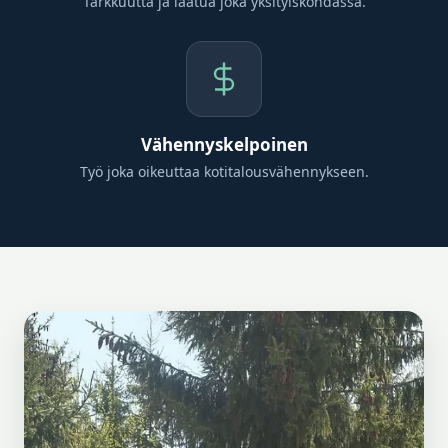
Tarkkuutta ja laatua joka yksityiskohdassa.
Vähennyskelpoinen
Työ joka oikeuttaa kotitalousvähennykseen.