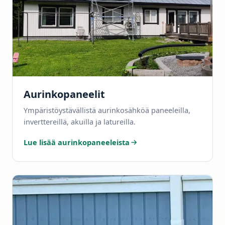
Aurinkopaneelit
Ympäristöystävällistä aurinkosähköä paneeleilla,
inverttereillä, akuilla ja latureilla.
Lue lisää aurinkopaneeleista