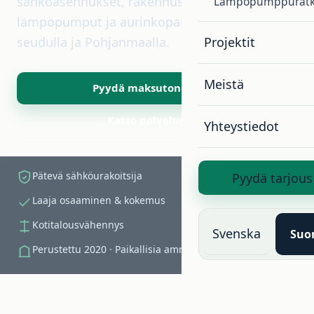
sähköasennukset, rakennuspalvelut, remontit,
Lämpöpumppuratk
lämpöpumput ja aurinkopaneelit koko Vaasan
seudulla ja Pohjanmaalla.
Projektit
Meistä
Pyydä maksuton tarjous
Katso palvelumme
Yhteystiedot
Pätevä sähköurakoitsija
Pyydä tarjous
Laaja osaaminen & kokemus
Kotitalousvähennys
Svenska
Suo
Perustettu 2020 · Paikallisia ammattilaisia