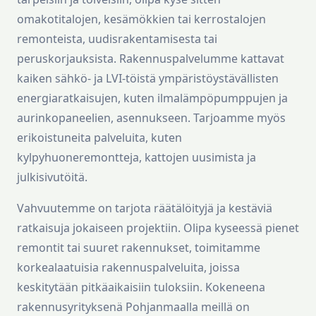
omakotitalojen, kesämökkien tai kerrostalojen
remonteista, uudisrakentamisesta tai
peruskorjauksista. Rakennuspalvelumme kattavat
kaiken sähkö- ja LVI-töistä ympäristöystävällisten
energiaratkaisujen, kuten ilmalämpöpumppujen ja
aurinkopaneelien, asennukseen. Tarjoamme myös
erikoistuneita palveluita, kuten
kylpyhuoneremontteja, kattojen uusimista ja
julkisivutöitä.
Vahvuutemme on tarjota räätälöityjä ja kestäviä
ratkaisuja jokaiseen projektiin. Olipa kyseessä pienet
remontit tai suuret rakennukset, toimitamme
korkealaatuisia rakennuspalveluita, joissa
keskitytään pitkäaikaisiin tuloksiin. Kokeneena
rakennusyrityksenä Pohjanmaalla meillä on