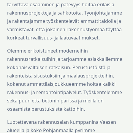
tarvittava osaaminen ja pätevyys hoitaa erilaisia
rakennusprojekteja ja sähkötöitä. Työnjohtajamme
ja rakentajamme työskentelevät ammattitaidolla ja
varmistavat, että jokainen rakennustyömaa täyttää
korkeat turvallisuus- ja laatuvaatimukset.
Olemme erikoistuneet moderneihin
rakennusratkaisuihin ja tarjoamme asiakkaillemme
kokonaisvaltaisen ratkaisun. Perustustöistä ja
rakenteista sisustuksiin ja maalausprojekteihin,
kokenut ammattilaisjoukkueemme hoitaa kaikki
rakennus- ja remontointipalvelut. Työskentelemme
sekä puun että betonin parissa ja meillä on
osaamista perustuksista kattoihin.
Luotettavana rakennusalan kumppanina Vaasan
alueella ja koko Pohjanmaalla pyrimme