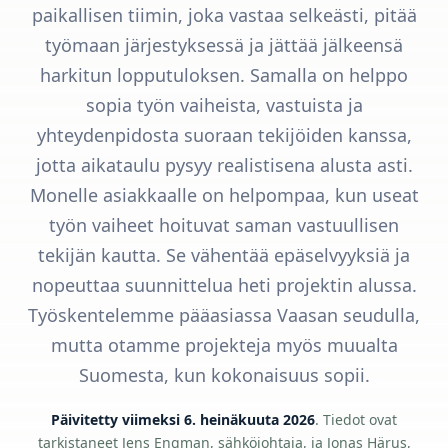
paikallisen tiimin, joka vastaa selkeästi, pitää
työmaan järjestyksessä ja jättää jälkeensä
harkitun lopputuloksen. Samalla on helppo
sopia työn vaiheista, vastuista ja
yhteydenpidosta suoraan tekijöiden kanssa,
jotta aikataulu pysyy realistisena alusta asti.
Monelle asiakkaalle on helpompaa, kun useat
työn vaiheet hoituvat saman vastuullisen
tekijän kautta. Se vähentää epäselvyyksiä ja
nopeuttaa suunnittelua heti projektin alussa.
Työskentelemme pääasiassa Vaasan seudulla,
mutta otamme projekteja myös muualta
Suomesta, kun kokonaisuus sopii.
Päivitetty viimeksi 6. heinäkuuta 2026
. Tiedot ovat
tarkistaneet Jens Engman, sähköjohtaja, ja Jonas Härus,