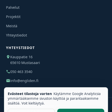
Palvelut
Projektit
Meistä
Yhteystiedot
YHTEYSTIEDOT
Kauppatie 16
65610 Mustasaari
050 463 3540
info@engliden.fi
Evästeet tilastoja varten
Käytämme Google Analyticsia
ymmärtääksemme sivuston käyttöä ja parantaaksemme
sisältöä. Voit kieltäytyä.
©
2026
Engliden. Kaikki oikeudet pidätetään.
Rakennuspalvelut & energiaratkaisut Vaasan seudulla