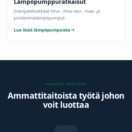
Lämpöpumppuratkaisut
Energiatehokkaat ilma-, ilma-vesi-, maa- ja
poistoilmalämpöpumput.
Lue lisää lämpöpumpuista
MIKSI ENGLIDEN
Ammattitaitoista työtä johon
voit luottaa