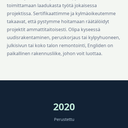
toimittamaan laadukasta työtä jokaisessa
projektissa. Sertifikaattimme ja kylmäoikeutemme
takaavat, että pystymme hoitamaan räätälöidyt
projektit ammattitaitoisesti. Olipa kyseessä
uudisrakentaminen, peruskorjaus tai kylpyhuoneen,
julkisivun tai koko talon remontointi, Engliden on
paikallinen rakennusliike, johon voit luottaa.
2020
Perustettu