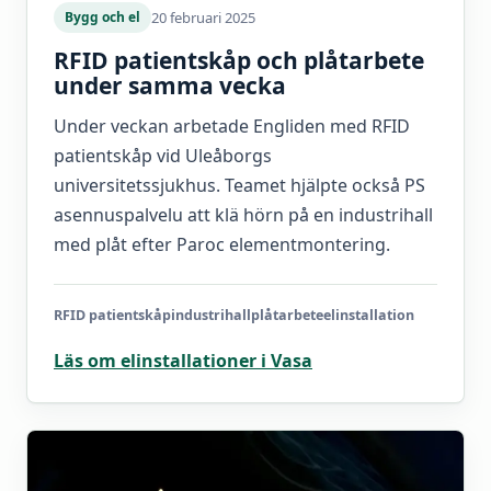
20 februari 2025
Bygg och el
RFID patientskåp och plåtarbete
under samma vecka
Under veckan arbetade Engliden med RFID
patientskåp vid Uleåborgs
universitetssjukhus. Teamet hjälpte också PS
asennuspalvelu att klä hörn på en industrihall
med plåt efter Paroc elementmontering.
RFID patientskåp
industrihall
plåtarbete
elinstallation
Läs om elinstallationer i Vasa