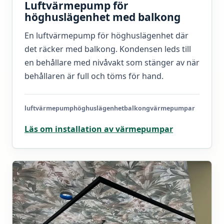
Luftvärmepump för
höghuslägenhet med balkong
En luftvärmepump för höghuslägenhet där
det räcker med balkong. Kondensen leds till
en behållare med nivåvakt som stänger av när
behållaren är full och töms för hand.
luftvärmepump
höghuslägenhet
balkong
värmepumpar
Läs om installation av värmepumpar