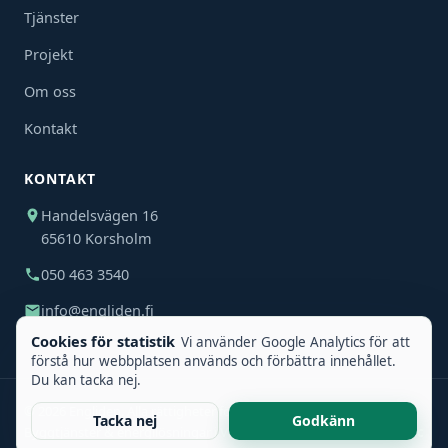
Tjänster
Projekt
Om oss
Kontakt
KONTAKT
Handelsvägen 16
65610 Korsholm
050 463 3540
info@engliden.fi
Cookies för statistik
Vi använder Google Analytics för att
förstå hur webbplatsen används och förbättra innehållet.
Du kan tacka nej.
©
2026
Engliden. Alla rättigheter förbehållna.
Tacka nej
Godkänn
Byggtjänster & energilösningar i Vasaregionen
made by
Wasatec