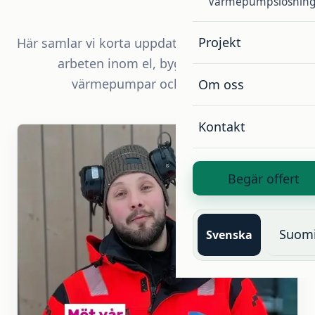
Värmepumpslösning
Projekt
Här samlar vi korta uppdateringar från verkliga
arbeten inom el, bygg, belysning,
värmepumpar och solenergi.
Om oss
Kontakt
Begär offert
Suom
Svenska