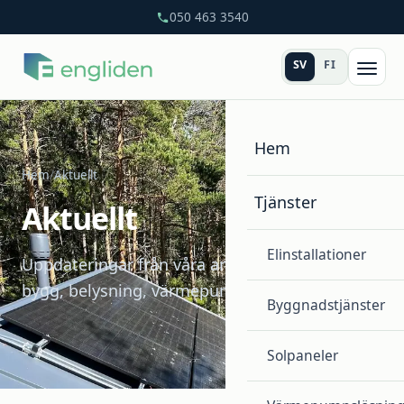
050 463 3540
SV
FI
Hem
Hem
/
Aktuellt
Tjänster
Aktuellt
Elinstallationer
Uppdateringar från våra arbeten inom el,
bygg, belysning, värmepumpar och solenergi.
Byggnadstjänster
Solpaneler