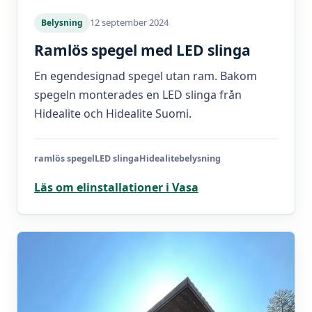
12 september 2024
Belysning
Ramlös spegel med LED slinga
En egendesignad spegel utan ram. Bakom
spegeln monterades en LED slinga från
Hidealite och Hidealite Suomi.
ramlös spegel
LED slinga
Hidealite
belysning
Läs om elinstallationer i Vasa