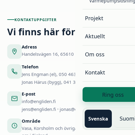
Värmepumpslösning
Projekt
KONTAKTUPPGIFTER
Vi finns här för dig
Aktuellt
Adress
Om oss
Handelsvägen 16, 65610 Korsholm
Telefon
Kontakt
Jens Engman (el), 050 463 3540
Jonas Härus (bygg), 041 326 7189
E-post
Ring oss
info@engliden.fi
·
jens@engliden.fi
jonas@engliden.fi
Suom
Svenska
Område
Vasa, Korsholm och övriga Österbotten, samt runt