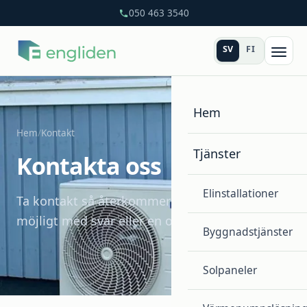
050 463 3540
SV
FI
Hem
Hem
/
Kontakt
Tjänster
Kontakta oss
Elinstallationer
Ta kontakt så återkommer vi så snart som
möjligt med svar eller en offert.
Byggnadstjänster
Solpaneler